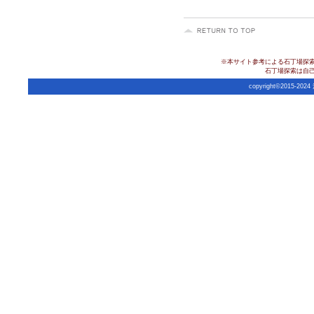
※本サイト参考による石丁場探
石丁場探索は自
copyright©2015-20