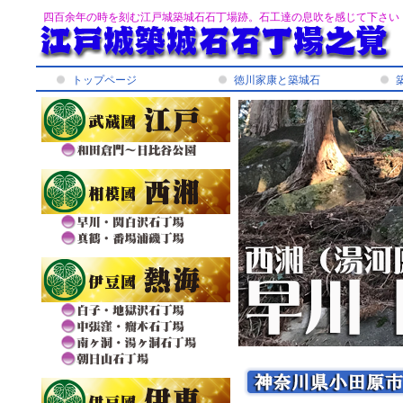
四百余年の時を刻む江戸城築城石石丁場跡。石工達の息吹を感じて下さい
トップページ
徳川家康と築城石