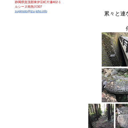
静岡県賀茂郡東伊豆町片瀬402-1
ルシーヌ南熱川307
sugimoto@izu-joho.info
累々と連