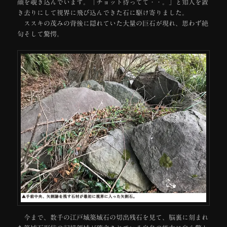
顔を覗き込んでいます。「チョット待ってて・・。」と知人を置
き去りにして視界に飛び込んできた石に駆け寄りました。
ススキの茂みの背後に隠れていた大量の巨石が現れ、思わず絶
句そして驚愕。
今まで、数千の江戸城築城石の切出残石を見て、脳裏に刻まれ