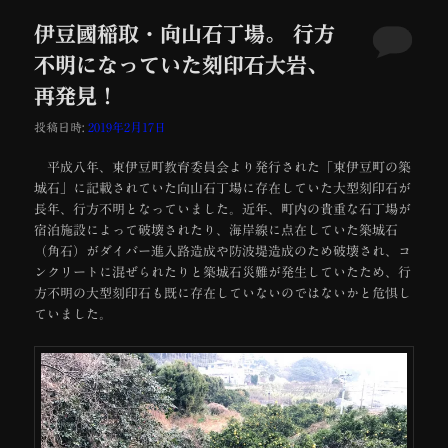
伊豆國稲取・向山石丁場。 行方
不明になっていた刻印石大岩、
再発見！
投稿日時:
2019年2月17日
平成八年、東伊豆町教育委員会より発行された「東伊豆町の築
城石」に記載されていた向山石丁場に存在していた大型刻印石が
長年、行方不明となっていました。近年、町内の貴重な石丁場が
宿泊施設によって破壊されたり、海岸線に点在していた築城石
（角石）がダイバー進入路造成や防波堤造成のため破壊され、コ
ンクリートに混ぜられたりと築城石災難が発生していたため、行
方不明の大型刻印石も既に存在していないのではないかと危惧し
ていました。