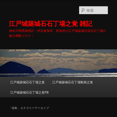
メ
サ
イ
ブ
検
ン
コ
索
コ
ン
江戸城築城石石丁場之覚 雑記
ン
テ
テ
ン
神奈川県西湘地区～伊豆東海岸、西海岸の江戸城築城石採石石丁場の
魅力満載ブログ！
ン
ツ
ツ
へ
へ
移
移
動
動
メ
江戸城築城石石丁場之覚
江戸城築城石石丁場動画之覚
イ
ン
江戸城築城石石丁場之覚FB
メ
ニ
ュ
「
稲取
」カテゴリーアーカイブ
ー