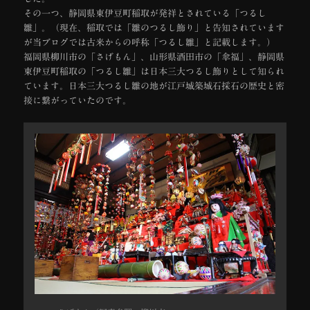
その一つ、静岡県東伊豆町稲取が発祥とされている「つるし
雛」。（現在、稲取では「雛のつるし飾り」と告知されています
が当ブログでは古来からの呼称「つるし雛」と記載します。）
福岡県柳川市の「さげもん」、山形県酒田市の「傘福」、静岡県
東伊豆町稲取の「つるし雛」は日本三大つるし飾りとして知られ
ています。日本三大つるし雛の地が江戸城築城石採石の歴史と密
接に繋がっていたのです。