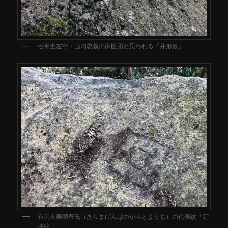
松平土左守・山内忠義の家臣団と思われる「井形紋」。
有馬玄蕃頭豊氏（ありまげんばのかみとようじ）の代表紋「釘
抜紋」。