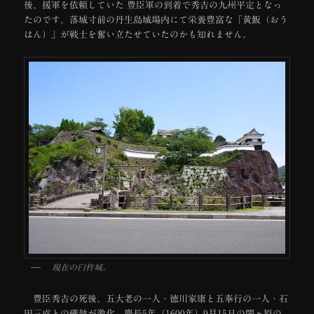
後、援軍を依頼していた 豊臣軍の到着で秀吉の九州平定となっ
たのです。落城寸前の丹生島城場内にて栄養豊富な「黄飯（おう
はん）」が戦士を奮い立たせていたのかも知れません。
現在の臼杵城。
豊臣秀吉の死後、五大老の一人・徳川家康と五奉行の一人・石
田三成との確執が激化。慶長5年（1600年）9月15日の関ヶ原の