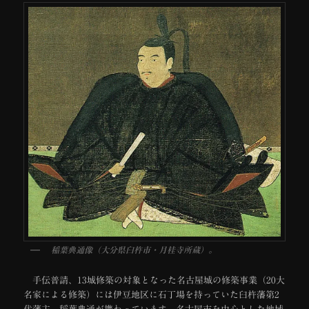
稲葉典通像（大分県臼杵市・月桂寺所蔵）。
手伝普請、13城修築の対象となった名古屋城の修築事業（20大
名家による修築）には伊豆地区に石丁場を持っていた臼杵藩第2