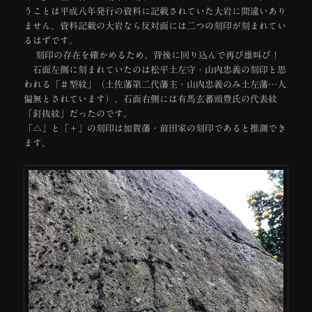
うことは平成八年発行の資料に記載されていた大岩に間違いあり
ません。資料記載の大岩なら反対面には二つの刻印が刻まれてい
るはずです。
刻印の存在を確かめるため、背後に回り込んで再び雄叫び！
石面左側に刻まれていたのは松平土左守・山内忠義の刻印と思
われる「＃型紋」（土佐藩第二代藩主・山内忠義のみ土左藩…人
偏無とされています）。石面右側には有馬玄蕃頭豊氏の代表紋
「釘抜紋」だったのです。
「△」と「＋」の刻印は加賀藩・前田家の刻印であると推測でき
ます。