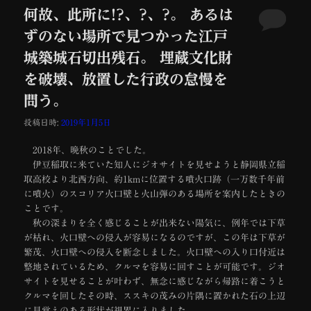
何故、此所に!?、?、?。 あるは
ずのない場所で見つかった江戸
城築城石切出残石。 埋蔵文化財
を破壊、放置した行政の怠慢を
問う。
投稿日時:
2019年1月5日
2018年、晩秋のことでした。
伊豆稲取に来ていた知人にジオサイトを見せようと静岡県立稲
取高校より北西方向、約1kmに位置する噴火口跡（一万数千年前
に噴火）のスコリア火口壁と火山弾のある場所を案内したときの
ことです。
秋の深まりを全く感じることが出来ない陽気に、例年では下草
が枯れ、火口壁への侵入が容易になるのですが、この年は下草が
繁茂、火口壁への侵入を断念しました。火口壁への入り口付近は
整地されているため、クルマを容易に回すことが可能です。ジオ
サイトを見せることが叶わず、無念に感じながら帰路に着こうと
クルマを回したその時、ススキの茂みの片隅に置かれた石の上辺
に見覚えのある形状が視界に入りました。