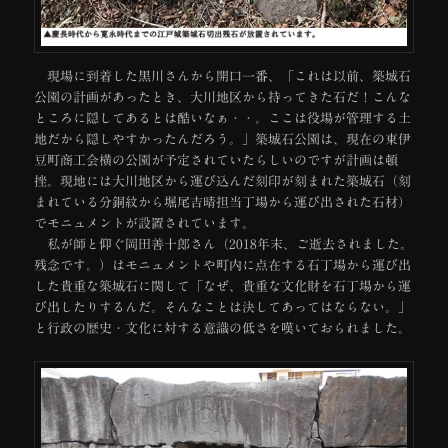
現場に到着した黒川さんから開口一番、「これは以前、築城石
公園の計画があったとき、大川地区から持ってきた石だ！こんな
ところに隠してあるとは酷いなぁ・・。ここは役場が管理する土
地だから隠しやすかったんだろう。」築城石公園は、現在の東伊
豆町商工会横の公園が予定されていたらしいのですが計画は頓
挫。現地には大川地区から運び込んだ刻印が刻まれた築城石（刻
まれている分銅紋から堀尾吉晴担当丁場から運び出された石材）
でモニュメントが設置されています。
私が師と仰ぐ岡田善十郎さん（2018年末、ご逝去されました。
残念です。）はモニュメントや町内に点在する石丁場から運び出
した貴重な築城石に関して「なぜ、貴重な文化財を石丁場から運
び出したりするんだ。そんなことは決してあってはならない。」
と行政の歴史・文化に対する意識の低さを嘆いておられました。