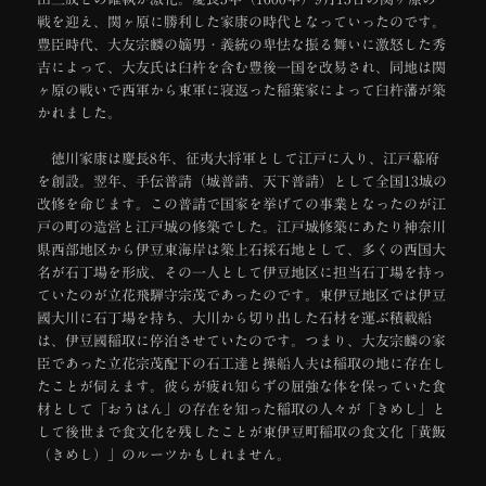
戦を迎え、関ヶ原に勝利した家康の時代となっていったのです。
豊臣時代、大友宗麟の嫡男・義統の卑怯な振る舞いに激怒した秀
吉によって、大友氏は臼杵を含む豊後一国を改易され、同地は関
ヶ原の戦いで西軍から東軍に寝返った稲葉家によって臼杵藩が築
かれました。
徳川家康は慶長8年、征夷大将軍として江戸に入り、江戸幕府
を創設。翌年、手伝普請（城普請、天下普請）として全国13城の
改修を命じます。この普請で国家を挙げての事業となったのが江
戸の町の造営と江戸城の修築でした。江戸城修築にあたり神奈川
県西部地区から伊豆東海岸は築上石採石地として、多くの西国大
名が石丁場を形成、その一人として伊豆地区に担当石丁場を持っ
ていたのが立花飛騨守宗茂であったのです。東伊豆地区では伊豆
國大川に石丁場を持ち、大川から切り出した石材を運ぶ積載船
は、伊豆國稲取に停泊させていたのです。つまり、大友宗麟の家
臣であった立花宗茂配下の石工達と操船人夫は稲取の地に存在し
たことが伺えます。彼らが疲れ知らずの屈強な体を保っていた食
材として「おうはん」の存在を知った稲取の人々が「きめし」と
して後世まで食文化を残したことが東伊豆町稲取の食文化「黄飯
（きめし）」のルーツかもしれません。