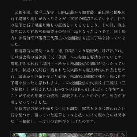
元和年間、松平土左守・山内忠義から加賀藩・前田家に稲取の
石丁場譲り渡しがあったことが古文書で確認されています。巨石
の刻印は石丁場譲り渡しの証拠といえるでしょう。その後、寛永
時代に入り有馬玄蕃頭豊氏の担当丁場となったようです。同丁場
内には備前平戸藩第三代藩主の松浦隆信も担当丁場を持っていま
した。
松浦隆信は慶長一九年、徳川家康により駿府城に呼び出され、
江戸城改修の城普請（天下普請）への参加を要請されています。
隣接する本林石丁場内三ヶ所から松浦隆信の刻印が見つかってい
ます。付近の矢割石に残された矢穴跡から慶長時代の作業と思わ
れ、家康からの命を受けた直後、松浦家は稲取本林石丁場に担当
丁場を持ったと思われます。この松浦隆信の代表紋「三輪紋（三
つ星紋）」が刻まれた巨石が3つの刻印入る巨石近くに存在する
ことが平成八年発行の資料に記載されていたのですが、所在が不
明となっていました。
記載内容の記憶を頼りに付近を調査、露草とツタに覆われた巨
石を見つけ、覆っていた露草とツタを払いのけて現れたのは見事
な「三輪紋」。三度目の雄叫びを上げたのです。