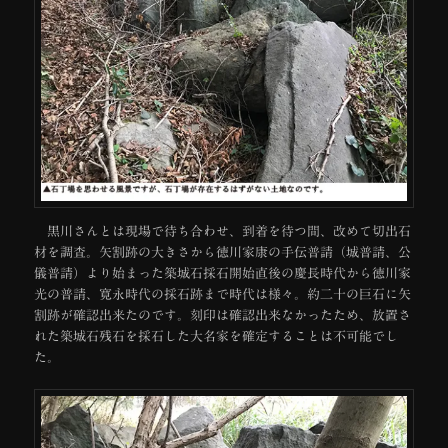
黒川さんとは現場で待ち合わせ、到着を待つ間、改めて切出石
材を調査。矢割跡の大きさから徳川家康の手伝普請（城普請、公
儀普請）より始まった築城石採石開始直後の慶長時代から徳川家
光の普請、寛永時代の採石跡まで時代は様々。約二十の巨石に矢
割跡が確認出来たのです。刻印は確認出来なかったため、放置さ
れた築城石残石を採石した大名家を確定することは不可能でし
た。