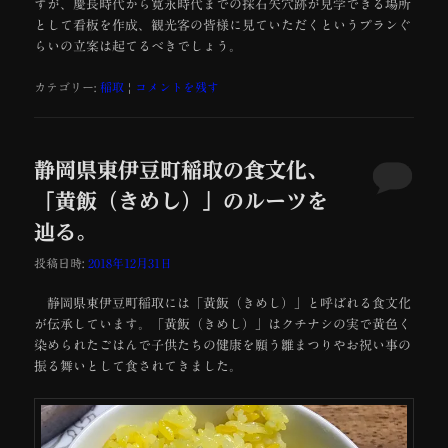
すが、慶長時代から寛永時代までの採石矢穴跡が見学できる場所
として看板を作成、観光客の皆様に見ていただくというプランぐ
らいの立案は起てるべきでしょう。
カテゴリー:
稲取
|
コメントを残す
静岡県東伊豆町稲取の食文化、
「黄飯（きめし）」のルーツを
辿る。
投稿日時:
2018年12月31日
静岡県東伊豆町稲取には「黄飯（きめし）」と呼ばれる食文化
が伝承しています。「黄飯（きめし）」はクチナシの実で黄色く
染められたごはんで子供たちの健康を願う雛まつりやお祝い事の
振る舞いとして食されてきました。