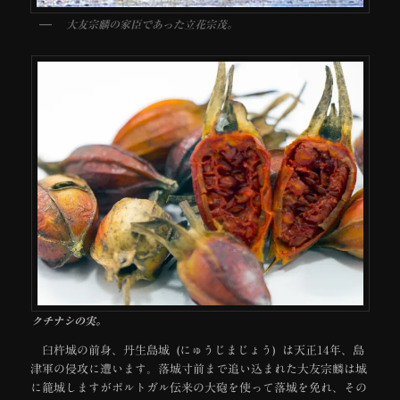
大友宗麟の家臣であった立花宗茂。
クチナシの実。
臼杵城の前身、丹生島城 (にゅうじまじょう) は天正14年、島
津軍の侵攻に遭います。落城寸前まで追い込まれた大友宗麟は城
に籠城しますがポルトガル伝来の大砲を使って落城を免れ、その