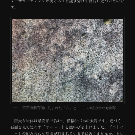
ューサマーオレンジが実る木々を掻き分けて巨石に近づいたので
す。
巨石海側石面に刻まれた「△」と「＋」の組み合わせ刻印。
巨大な岩体は最高部で約4m、横幅6～7mの大岩です。近づく
石面を見て思わず「オッ～！」と雄叫びを上げました。「△」に
「＋」の組み合わせ刻印が刻まれているではありませんか。とい