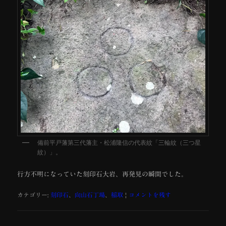
備前平戸藩第三代藩主・松浦隆信の代表紋「三輪紋（三つ星
紋）」。
行方不明になっていた刻印石大岩、再発見の瞬間でした。
カテゴリー:
刻印石
、
向山石丁場
、
稲取
|
コメントを残す