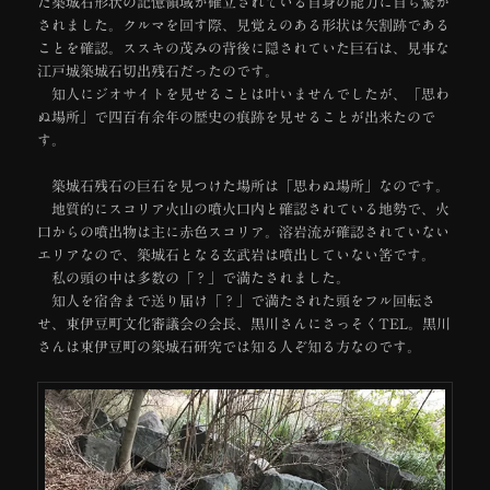
た築城石形状の記憶領域が確立されている自身の能力に自ら驚か
されました。クルマを回す際、見覚えのある形状は矢割跡である
ことを確認。ススキの茂みの背後に隠されていた巨石は、見事な
江戸城築城石切出残石だったのです。
知人にジオサイトを見せることは叶いませんでしたが、「思わ
ぬ場所」で四百有余年の歴史の痕跡を見せることが出来たので
す。
築城石残石の巨石を見つけた場所は「思わぬ場所」なのです。
地質的にスコリア火山の噴火口内と確認されている地勢で、火
口からの噴出物は主に赤色スコリア。溶岩流が確認されていない
エリアなので、築城石となる玄武岩は噴出していない筈です。
私の頭の中は多数の「？」で満たされました。
知人を宿舎まで送り届け「？」で満たされた頭をフル回転さ
せ、東伊豆町文化審議会の会長、黒川さんにさっそくTEL。黒川
さんは東伊豆町の築城石研究では知る人ぞ知る方なのです。