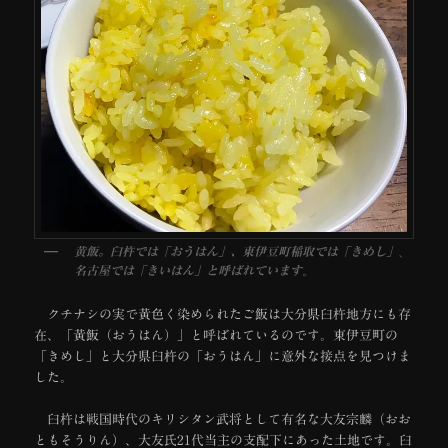
、
黄飯。臼杵では「おうはん」、東伊豆町稲取では「きめし」
。
名古屋では「きいはん」と呼ばれています
クチナシの実で黄色く染められたご飯は大分県臼杵地方にも存
在、「黄飯（おうはん）」と呼ばれているのです。東伊豆町の
「きめし」と大分県臼杵の「おうはん」に意外な接点を見つけま
した。
臼杵は戦国時代のキリシタン武将として有名な大友宗麟（おお
ともそうりん）、大友氏21代当主の支配下にあった土地です。臼