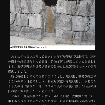
あるはずのない場所に放置された江戸城築城石切出残石。周囲
の樹木の成長具合から放置後、約20年近く経過していると思われ
ます。東伊豆町総務課及び教育委員会には放置石材について情報
提供しました。
原状復帰として元の位置に戻すことは、運び出し現場が確定で
きないので不可能でしょう。貴重な文化財を運び出し、不要だか
らと人の目に触れない様、ススキの茂みの背後に隠した行政の責
任の取り方を問いたいと思います。
せめて、至近距離にある噴火口跡の火口壁と火山弾と併せて、
本来あるべきはずのない場所に放置した江戸城築城石切出石材で