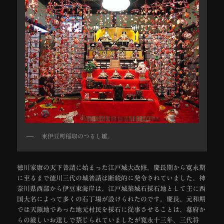
東伊豆町稲取のつるし雛。
徳川家康の天下普請に始まった江戸城大改修。慶長期から寛永期
に至るまで徳川三代の城普請は断続的に発令されていました。神
奈川県西部から伊豆東海岸は、江戸城築城石採石地として主に西
国大名によって多くの石丁場が設けられたのです。慶長、元和期
では天領地であった地元村民を採石に従事させることは、幕府か
らの厳しいお達しで禁じられていましたが寛永十三年、三代将