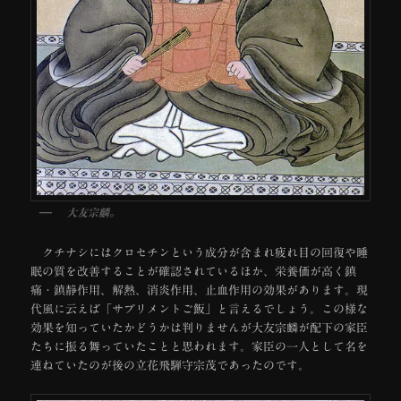
大友宗麟。
クチナシにはクロセチンという成分が含まれ疲れ目の回復や睡
眠の質を改善することが確認されているほか、栄養価が高く鎮
痛・鎮静作用、解熱、消炎作用、止血作用の効果があります。現
代風に云えば「サプリメントご飯」と言えるでしょう。この様な
効果を知っていたかどうかは判りませんが大友宗麟が配下の家臣
たちに振る舞っていたことと思われます。家臣の一人として名を
連ねていたのが後の立花飛騨守宗茂であったのです。