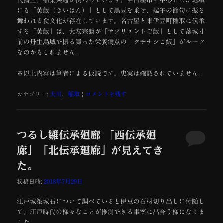
代藩主、稲葉典通が携わっています。名古屋市を中心とした地域
にも「黄飯（きいはん）」として黒豆を乗せ、端午の節句に振る
舞われる食文化が存在しています。名古屋と東伊豆町稲取に伝承
する「黄飯」は、大友宗麟が「サプリメントご飯」として落城寸
前の丹生島城で振る舞った栄養満点の「クチナシご飯」がルーツ
なのかもしれません。
※以上内容は筆者による仮説です。史実は確認されていません。
カテゴリー:
大川
、
稲取
|
コメントを残す
つるし雛伝承廻廊 「西伝承廻
廊」「北伝承廻廊」が見えてき
た。
投稿日時:
2018年7月29日
江戸城築城石について調べていると伊豆の石材切り出しに付随し
て、江戸時代の様々なことが推測できる事案に出合う様になりま
した。