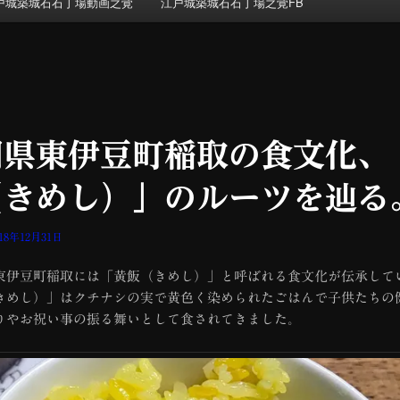
戸城築城石石丁場動画之覚
江戸城築城石石丁場之覚FB
岡県東伊豆町稲取の食文化、
（きめし）」のルーツを辿る
018年12月31日
伊豆町稲取には「黄飯（きめし）」と呼ばれる食文化が伝承して
きめし）」はクチナシの実で黄色く染められたごはんで子供たちの
りやお祝い事の振る舞いとして食されてきました。