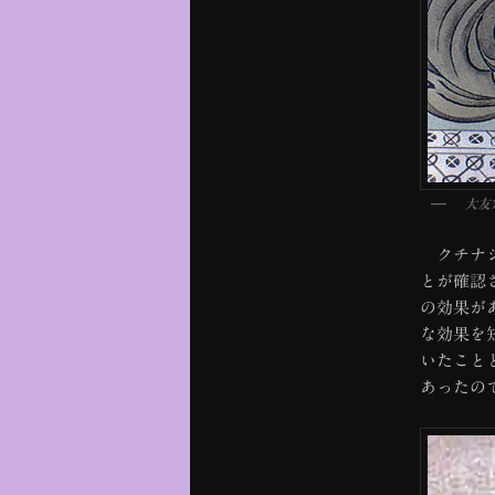
大友
クチナシ
とが確認
の効果が
な効果を
いたこと
あったの