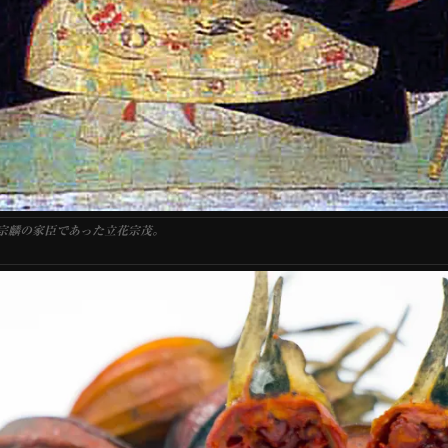
宗麟の家臣であった立花宗茂。