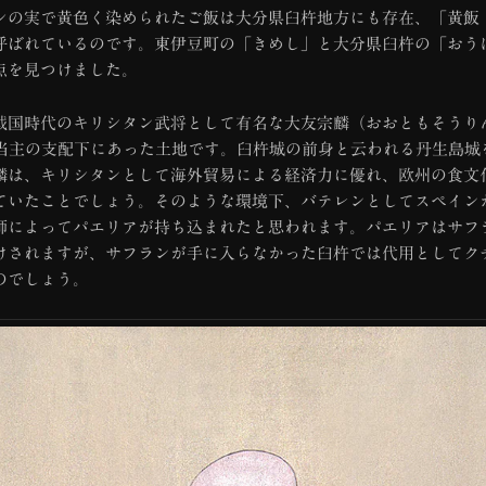
の実で黄色く染められたご飯は大分県臼杵地方にも存在、「黄飯
呼ばれているのです。東伊豆町の「きめし」と大分県臼杵の「おう
点を見つけました。
国時代のキリシタン武将として有名な大友宗麟（おおともそうり
代当主の支配下にあった土地です。臼杵城の前身と云われる丹生島城
麟は、キリシタンとして海外貿易による経済力に優れ、欧州の食文
ていたことでしょう。そのような環境下、バテレンとしてスペイン
師によってパエリアが持ち込まれたと思われます。パエリアはサフ
けされますが、サフランが手に入らなかった臼杵では代用としてク
のでしょう。