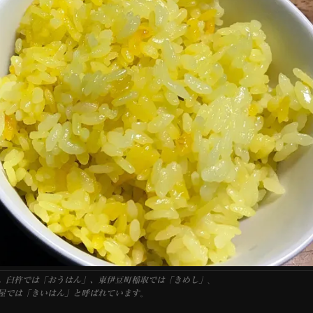
、
。臼杵では「おうはん」、東伊豆町稲取では「きめし」
。
屋では「きいはん」と呼ばれています