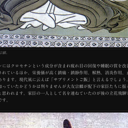
宗麟。
にはクロセチンという成分が含まれ疲れ目の回復や睡眠の質を改
されているほか、栄養価が高く鎮痛・鎮静作用、解熱、消炎作用、
あります。現代風に云えば「サプリメントご飯」と言えるでしょう
知っていたかどうかは判りませんが大友宗麟が配下の家臣たちに振
と思われます。家臣の一人として名を連ねていたのが後の立花飛騨
です。