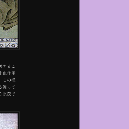
善するこ
止血作用
。この様
る舞って
守宗茂で