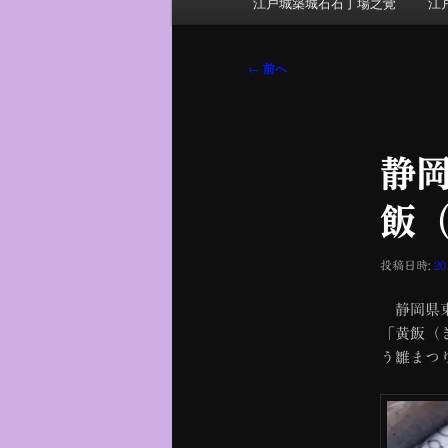
江戸城築城石石丁場之覚
江
イ
ン
メ
投
←
前へ
ニ
稿
ュ
ナ
ー
ビ
静
ゲ
ー
飯
シ
ョ
ン
投稿日時:
2
静岡県東
「黄飯（
う雛まつ