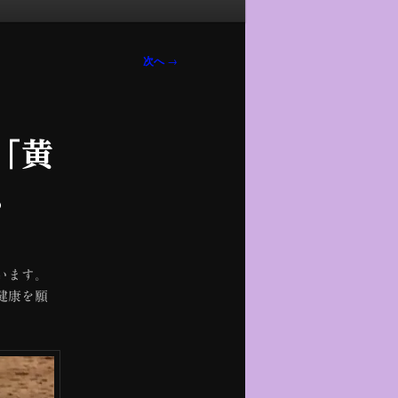
次へ
→
「黄
。
います。
健康を願