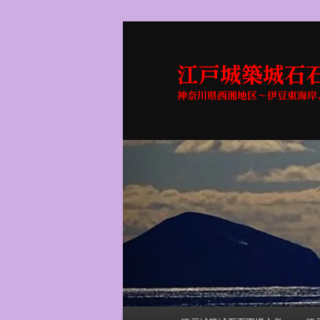
メ
イ
ン
江戸城築城石石
コ
神奈川県西湘地区～伊豆東海岸
ン
テ
ン
ツ
へ
移
動
メ