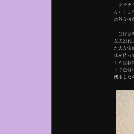
クチナシ
ん）」と
意外な接
臼杵は戦
友氏21
た大友宗
味を持っ
した宣教
って色付
使用した