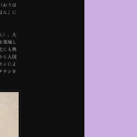
（おうは
はん」に
ん）、大
を築城し
化にも興
から入国
ランによ
チナシを