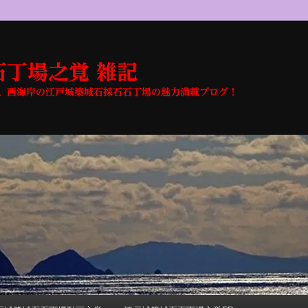
丁場之覚 雑記
、西海岸の江戸城築城石採石石丁場の魅力満載ブログ！