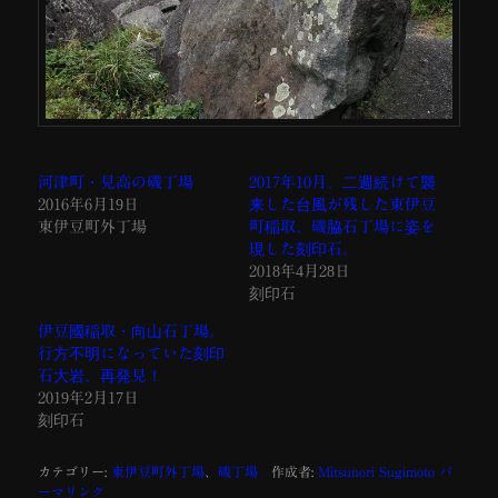
河津町・見高の磯丁場
2017年10月、二週続けて襲
2016年6月19日
来した台風が残した東伊豆
東伊豆町外丁場
町稲取、磯脇石丁場に姿を
現した刻印石。
2018年4月28日
刻印石
伊豆國稲取・向山石丁場。
行方不明になっていた刻印
石大岩、再発見！
2019年2月17日
刻印石
カテゴリー:
東伊豆町外丁場
、
磯丁場
作成者:
Mitsunori Sugimoto
パ
ーマリンク