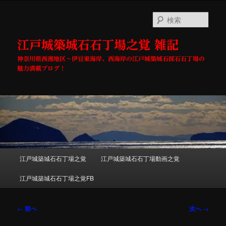
メ
イ
検
ン
索
コ
江戸城築城石石丁場之覚 雑記
ン
テ
神奈川県西湘地区～伊豆東海岸、西海岸の江戸城築城石採石石丁場の
ン
魅力満載ブログ！
ツ
へ
移
動
メ
江戸城築城石石丁場之覚
江戸城築城石石丁場動画之覚
イ
ン
江戸城築城石石丁場之覚FB
メ
ニ
ュ
投
←
前へ
次へ
→
ー
稿