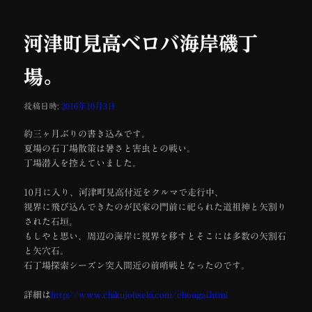
ナ
ビ
ゲ
河津町見高ベロバ海岸磯丁
ー
シ
場。
ョ
ン
投稿日時:
2016年10月3日
約三ヶ月ぶりの書き込みです。
夏場の石丁場散策は暑さと害虫との戦い。
丁場潜入を控えていました。
10月に入り、河津町見高付近をクルマで走行中、
視界に飛び込んできたのが民家の門前に祀られた道祖神と矢割り
された石垣。
もしやと思い、周辺の海岸に視界を移すとそこには多数の矢割石
と矢穴石。
石丁場探索シーズン突入間近の前哨戦となったのです。
詳細は
http://www.chikujohseki.com/chougai.html