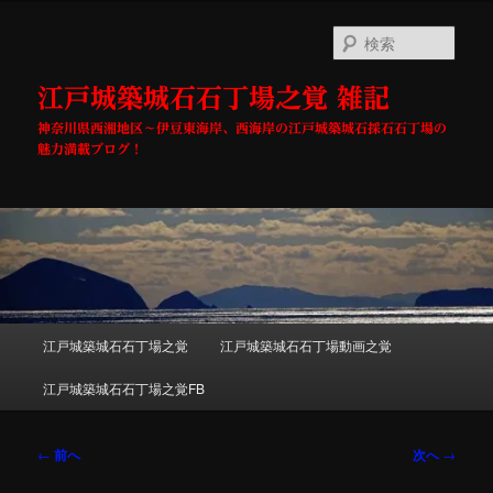
メ
イ
検
ン
索
コ
江戸城築城石石丁場之覚 雑記
ン
テ
神奈川県西湘地区～伊豆東海岸、西海岸の江戸城築城石採石石丁場の
ン
魅力満載ブログ！
ツ
へ
移
動
メ
江戸城築城石石丁場之覚
江戸城築城石石丁場動画之覚
イ
ン
江戸城築城石石丁場之覚FB
メ
ニ
ュ
投
←
前へ
次へ
→
ー
稿