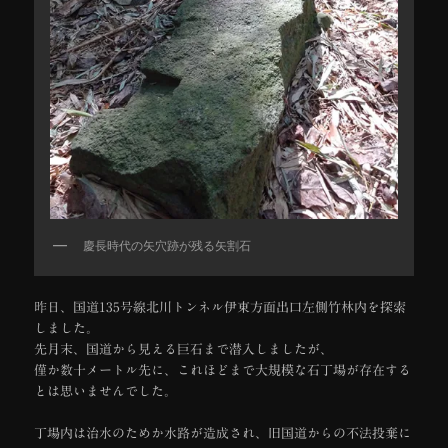
慶長時代の矢穴跡が残る矢割石
昨日、国道135号線北川トンネル伊東方面出口左側竹林内を探索
しました。
先月末、国道から見える巨石まで潜入しましたが、
僅か数十メートル先に、これほどまで大規模な石丁場が存在する
とは思いませんでした。
丁場内は治水のためか水路が造成され、旧国道からの不法投棄に