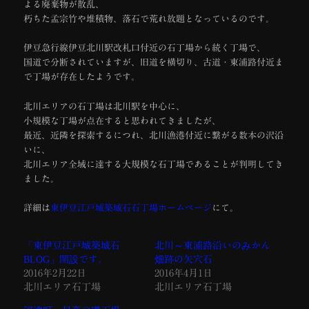
よる廃棄物が散乱、
朽ちた孟宗竹や堆積物、落石で荒れ放題となっているのです。
伊豆急行線伊豆北川駅改札口付近の石丁場から続く丁場で、
国道で分断されていますが、旧道を横切り、古道・東浦路付近ま
で丁場が存在したようです。
北川エリアの石丁場は北川駅を中心に、
小規模な丁場が点在すると思われてきましたが、
最近、近隣を探索するにつれ、北川漁港付近に繋がる数本の沢沿
いに、
北川エリア全域に達する大規模な石丁場であることが判明してき
ました。
詳細は
東伊豆江戸城築城石石丁場ホームページ
にて。
「東伊豆江戸城築城石
北川～東浦路沿いのみかん
BLOG」開設です。
畑跡の矢穴石
2016年2月22日
2016年4月1日
北川エリア石丁場
北川エリア石丁場