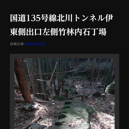
ナ
ビ
ゲ
国道135号線北川トンネル伊
ー
シ
東側出口左側竹林内石丁場
ョ
ン
投稿日時:
2016年3月4日